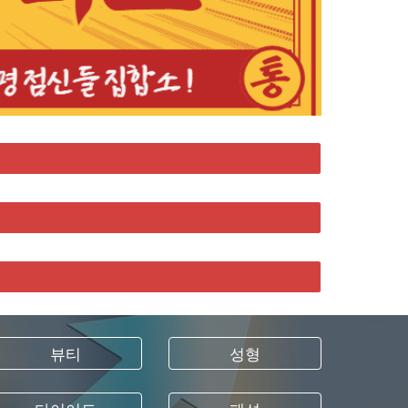
뷰티
성형