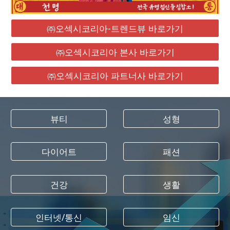
㈜오섹시코리아-트렌드뷰 바로가기
㈜오섹시코리아 본사 바로가기
㈜오섹시코리아 파트너사 바로가기
뷰티
성형
다이어트
패션
건강
생활
인터넷/통신
임신