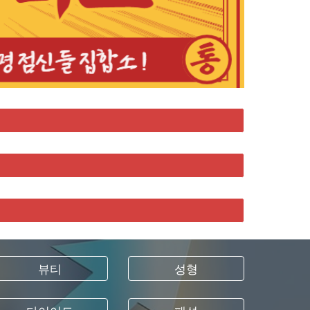
뷰티
성형